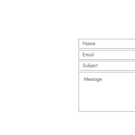
 Together :)
om
/
052-4407907
Seabuzz Eilat.