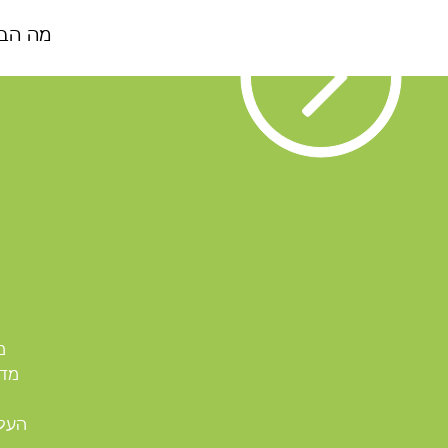
מה הבא
מ
מדה
העלה