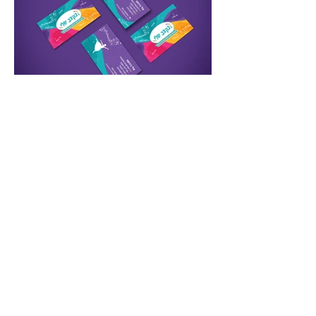
Let's Work
Together :)
seabuzzeilat@gmail.com
/
052-4407907